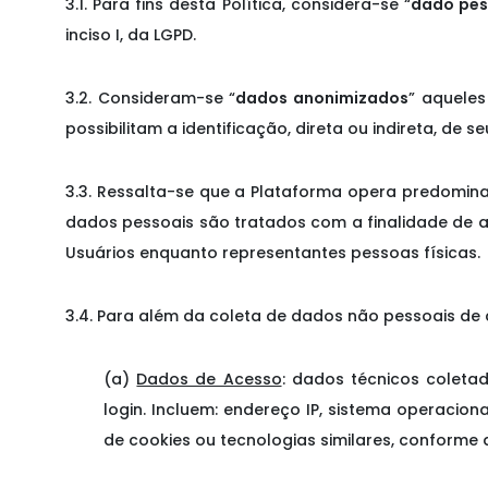
3.1. Para fins desta Política, considera-se “
dado pes
inciso I, da LGPD.
3.2. Consideram-se “
dados anonimizados
” aqueles
possibilitam a identificação, direta ou indireta, de seu
3.3. Ressalta-se que a Plataforma opera predomina
dados pessoais são tratados com a finalidade de apr
Usuários enquanto representantes pessoas físicas.
3.4. Para além da coleta de dados não pessoais de c
(a)
Dados de Acesso
: dados técnicos colet
login. Incluem: endereço IP, sistema operacion
de cookies ou tecnologias similares, conforme d