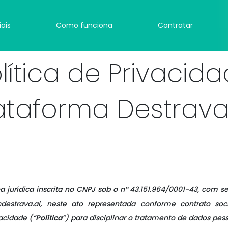
iais
Como funciona
Contratar
lítica de Privacid
ataforma Destrava
oa jurídica inscrita no CNPJ sob o nº 43.151.964/0001-43, com s
estrava.ai, neste ato representada conforme contrato soci
vacidade (“
Política
”) para disciplinar o tratamento de dados pes