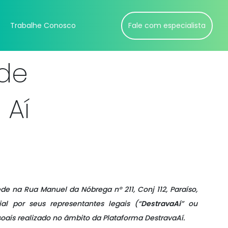
Trabalhe Conosco
Fale com especialista
ade
 Aí
ede na Rua Manuel da Nóbrega n° 211, Conj 112, Paraíso,
al por seus representantes legais
(“
DestravaAí
” ou
soais realizado no âmbito da Plataforma DestravaAí.