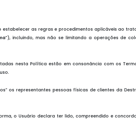
jeto estabelecer as regras e procedimentos aplicáveis ao tr
rma
”), incluindo, mas não se limitando a operações de col
adotadas nesta Política estão em consonância com os Ter
uso.
uários” os representantes pessoas físicas de clientes da De
taforma, o Usuário declara ter lido, compreendido e conco